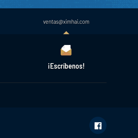
ventas@ximhai.com
¡Escríbenos!