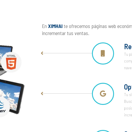
En
XIMHAI
te ofrecemos páginas web económic
incrementar tus ventas.
Re
Tu p
comp
nave
Op
Tu s
Busc
posi
incr