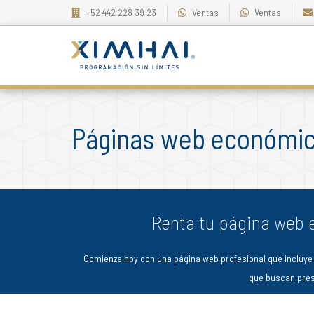
+52 442 228 39 23
Ventas
Ventas
Páginas web económic
Renta tu página web
Comienza hoy con una página web profesional que incluye 
que buscan prese