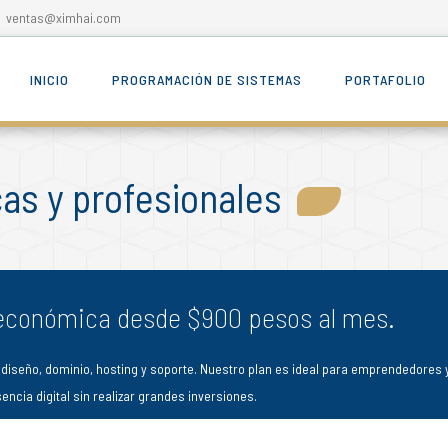
ventas@ximhai.com
INICIO
PROGRAMACIÓN DE SISTEMAS
PORTAFOLIO
as y profesionales
 económica desde $900 pesos al mes.
diseño, dominio, hosting y soporte. Nuestro plan es ideal para emprendedores
ncia digital sin realizar grandes inversiones.