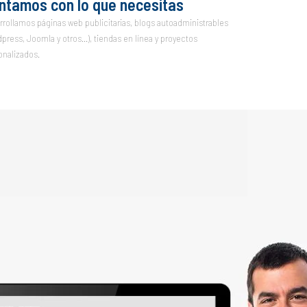
ntamos con lo que necesitas
rrollamos páginas web publicitarias, blogs autoadministrables
press, Joomla y otros...), tiendas en línea y proyectos
onalizados.