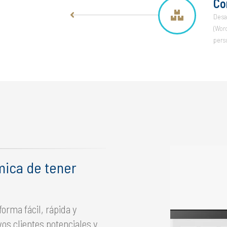
Co
Desa
(Word
pers
mica de tener
orma fácil, rápida y
s clientes potenciales y